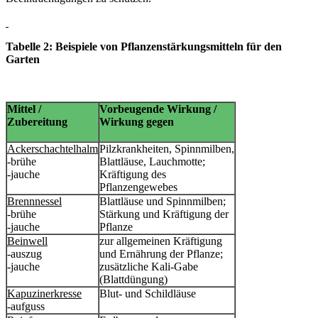
Tabelle 2: Beispiele von Pflanzenstärkungsmitteln für den
Garten
Mittel /
Vorbeugende Wirkung /
Zubereitung
Wirkung gegen
Ackerschachtelhalm
Pilzkrankheiten, Spinnmilben,
-brühe
Blattläuse, Lauchmotte;
-jauche
Kräftigung des
Pflanzengewebes
Brennnessel
Blattläuse und Spinnmilben;
-brühe
Stärkung und Kräftigung der
-jauche
Pflanze
Beinwell
zur allgemeinen Kräftigung
-auszug
und Ernährung der Pflanze;
-jauche
zusätzliche Kali-Gabe
(Blattdüngung)
Kapuzinerkresse
Blut- und Schildläuse
-aufguss