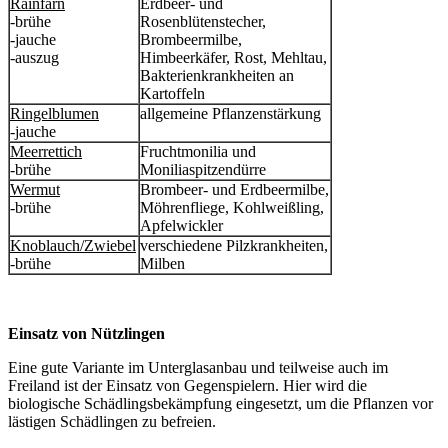
Rainfarn
Erdbeer- und
-brühe
Rosenblütenstecher,
-jauche
Brombeermilbe,
-auszug
Himbeerkäfer, Rost, Mehltau,
Bakterienkrankheiten an
Kartoffeln
Ringelblumen
allgemeine Pflanzenstärkung
-jauche
Meerrettich
Fruchtmonilia und
-brühe
Moniliaspitzendürre
Wermut
Brombeer- und Erdbeermilbe,
-brühe
Möhrenfliege, Kohlweißling,
Apfelwickler
Knoblauch/Zwiebel
verschiedene Pilzkrankheiten,
-brühe
Milben
Einsatz von Nützlingen
Eine gute Variante im Unterglasanbau und teilweise auch im
Freiland ist der Einsatz von Gegenspielern. Hier wird die
biologische Schädlingsbekämpfung eingesetzt, um die Pflanzen vor
lästigen Schädlingen zu befreien.