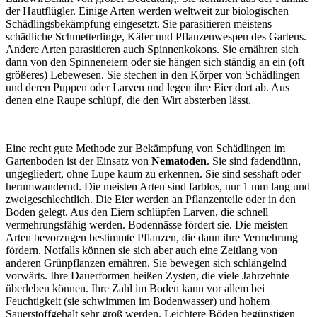
der Hautflügler. Einige Arten werden weltweit zur biologischen
Schädlingsbekämpfung eingesetzt. Sie parasitieren meistens
schädliche Schmetterlinge, Käfer und Pflanzenwespen des Gartens.
Andere Arten parasitieren auch Spinnenkokons. Sie ernähren sich
dann von den Spinneneiern oder sie hängen sich ständig an ein (oft
größeres) Lebewesen. Sie stechen in den Körper von Schädlingen
und deren Puppen oder Larven und legen ihre Eier dort ab. Aus
denen eine Raupe schlüpf, die den Wirt absterben lässt.
Eine recht gute Methode zur Bekämpfung von Schädlingen im
Gartenboden ist der Einsatz von
Nematoden
. Sie sind fadendünn,
ungegliedert, ohne Lupe kaum zu erkennen. Sie sind sesshaft oder
herumwandernd. Die meisten Arten sind farblos, nur 1 mm lang und
zweigeschlechtlich. Die Eier werden an Pflanzenteile oder in den
Boden gelegt. Aus den Eiern schlüpfen Larven, die schnell
vermehrungsfähig werden. Bodennässe fördert sie. Die meisten
Arten bevorzugen bestimmte Pflanzen, die dann ihre Vermehrung
fördern. Notfalls können sie sich aber auch eine Zeitlang von
anderen Grünpflanzen ernähren. Sie bewegen sich schlängelnd
vorwärts. Ihre Dauerformen heißen Zysten, die viele Jahrzehnte
überleben können. Ihre Zahl im Boden kann vor allem bei
Feuchtigkeit (sie schwimmen im Bodenwasser) und hohem
Sauerstoffgehalt sehr groß werden. Leichtere Böden begünstigen