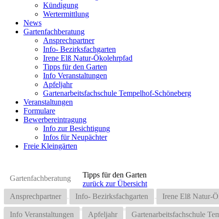
Kündigung
Wertermittlung
News
Gartenfachberatung
Ansprechpartner
Info- Bezirksfachgarten
Irene Elß Natur-Ökolehrpfad
Tipps für den Garten
Info Veranstaltungen
Apfeljahr
Gartenarbeitsfachschule Tempelhof-Schöneberg
Veranstaltungen
Formulare
Bewerbereintragung
Info zur Besichtigung
Infos für Neupächter
Freie Kleingärten
Tipps für den Garten
Gartenfachberatung
zurück zur Übersicht
Ansprechpartner
Info- Bezirksfachgarten
Irene Elß Natur-Ö
Info Veranstaltungen
Apfeljahr
Gartenarbeitsfachschule T