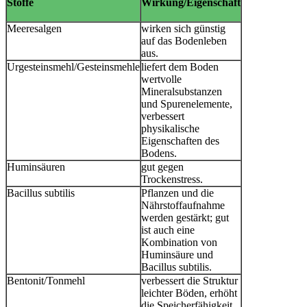
Stoffe
Wirkung/Eigenschaft
Meeresalgen
wirken sich günstig
auf das Bodenleben
aus.
Urgesteinsmehl/Gesteinsmehle
liefert dem Boden
wertvolle
Mineralsubstanzen
und Spurenelemente,
verbessert
physikalische
Eigenschaften des
Bodens.
Huminsäuren
gut gegen
Trockenstress.
Bacillus subtilis
Pflanzen und die
Nährstoffaufnahme
werden gestärkt; gut
ist auch eine
Kombination von
Huminsäure und
Bacillus subtilis.
Bentonit/Tonmehl
verbessert die Struktur
leichter Böden, erhöht
die Speicherfähigkeit