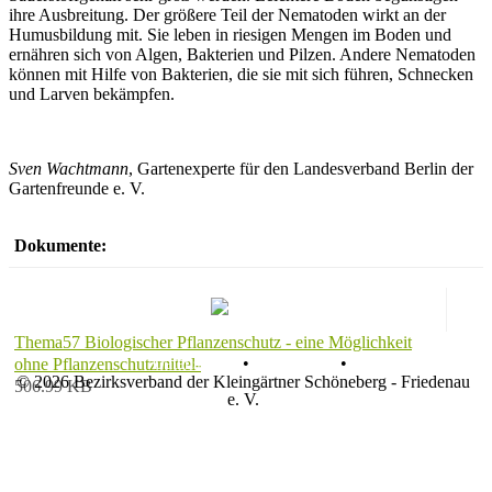
ihre Ausbreitung. Der größere Teil der Nematoden wirkt an der
Humusbildung mit. Sie leben in riesigen Mengen im Boden und
ernähren sich von Algen, Bakterien und Pilzen. Andere Nematoden
können mit Hilfe von Bakterien, die sie mit sich führen, Schnecken
und Larven bekämpfen.
Sven Wachtmann
, Gartenexperte für den Landesverband Berlin der
Gartenfreunde e. V.
Dokumente:
Thema57 Biologischer Pflanzenschutz - eine Möglichkeit
Datenschutz
•
Impressum
•
ohne Pflanzenschutzmittel-
© 2026 Bezirksverband der Kleingärtner Schöneberg - Friedenau
506.99 KB
e. V.