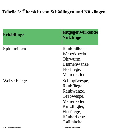
Tabelle 3: Übersicht von Schädlingen und Nützlingen
entgegenwirkende
Schädlinge
Nützlinge
Spinnmilben
Raubmilben,
Weberknecht,
Ohrwurm,
Blumenwanze,
Florfliege,
Marienkäfer
Weiße Fliege
Schlupfwespe,
Raubfliege,
Raubwanze,
Grabwespe,
Marienkäfer,
Kurzflügler,
Florfliege,
Räuberische
Gallmücke