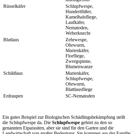
Rüsselkäfer
Schlupfwespe,
Hundertfüßer,
Kamelhalsfliege,
Laufkäfer,
Nematoden,
Weberknecht
Blutlaus
Zehrwespe,
Ohrwurm,
Marienkäfer,
Florfliege,
Zwergspinne,
Blumenwanze
Schildlaus
Marienkäfer,
Schlupfwespe,
Ohrwurm,
Blattlausfliege
Erdraupen
SC-Nematoden
Ein gutes Beispiel zur Biologischen Schädlingsbekämpfung stellt
die Schlupfwespe da. Die
Schlupfwespe
gehört zu den so
genannten Eiparasiten, aber sie sind für den Garten und die
Landwirtschaft von großer Bedeutung. Sie kommen aus der Familie