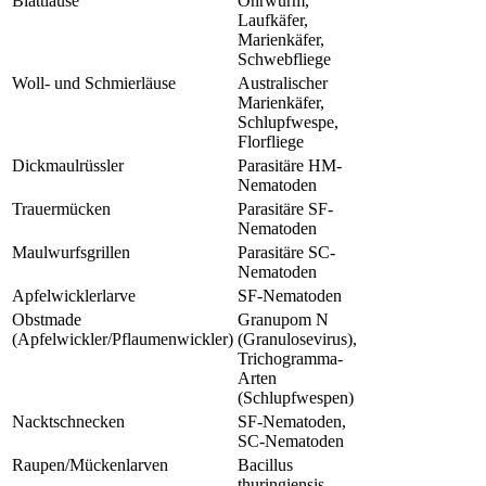
Blattläuse
Ohrwurm,
Laufkäfer,
Marienkäfer,
Schwebfliege
Woll- und Schmierläuse
Australischer
Marienkäfer,
Schlupfwespe,
Florfliege
Dickmaulrüssler
Parasitäre HM-
Nematoden
Trauermücken
Parasitäre SF-
Nematoden
Maulwurfsgrillen
Parasitäre SC-
Nematoden
Apfelwicklerlarve
SF-Nematoden
Obstmade
Granupom N
(Apfelwickler/Pflaumenwickler)
(Granulosevirus),
Trichogramma-
Arten
(Schlupfwespen)
Nacktschnecken
SF-Nematoden,
SC-Nematoden
Raupen/Mückenlarven
Bacillus
thuringiensis