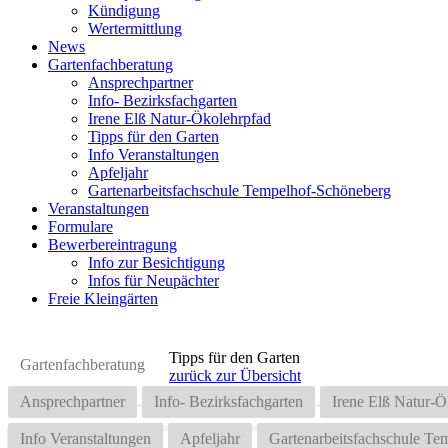
Kündigung
Wertermittlung
News
Gartenfachberatung
Ansprechpartner
Info- Bezirksfachgarten
Irene Elß Natur-Ökolehrpfad
Tipps für den Garten
Info Veranstaltungen
Apfeljahr
Gartenarbeitsfachschule Tempelhof-Schöneberg
Veranstaltungen
Formulare
Bewerbereintragung
Info zur Besichtigung
Infos für Neupächter
Freie Kleingärten
Tipps für den Garten
Gartenfachberatung
zurück zur Übersicht
Ansprechpartner
Info- Bezirksfachgarten
Irene Elß Natur-Ö
Info Veranstaltungen
Apfeljahr
Gartenarbeitsfachschule T