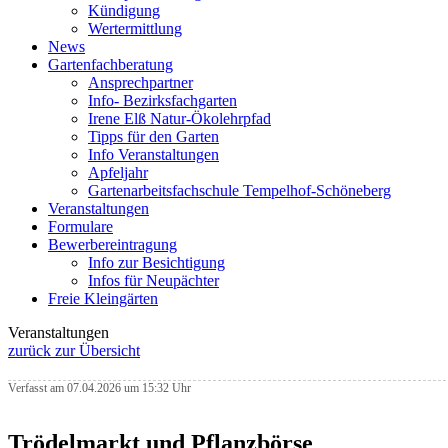
Kündigung
Wertermittlung
News
Gartenfachberatung
Ansprechpartner
Info- Bezirksfachgarten
Irene Elß Natur-Ökolehrpfad
Tipps für den Garten
Info Veranstaltungen
Apfeljahr
Gartenarbeitsfachschule Tempelhof-Schöneberg
Veranstaltungen
Formulare
Bewerbereintragung
Info zur Besichtigung
Infos für Neupächter
Freie Kleingärten
Veranstaltungen
zurück zur Übersicht
Verfasst am 07.04.2026 um 15:32 Uhr
Trödelmarkt und Pflanzbörse